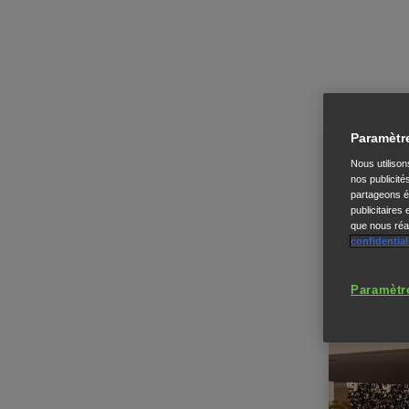
Paramètr
Nous utiliso
nos publicité
partageons ég
publicitaires
que nous réal
confidential
Paramètr