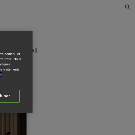
tre contenu et
re trafic. Nous
ytiques,
es traitements
de
fuser