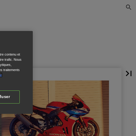
tre contenu et
re trafic. Nous
ytiques,
es traitements
de
fuser