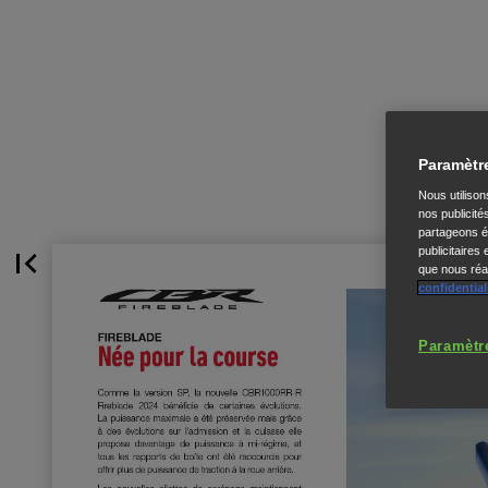
Paramètr
Nous utiliso
nos publicité
partageons ég
publicitaires
que nous réal
confidential
Paramètr