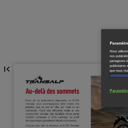
Paramètr
Nous utiliso
nos publicité
partageons ég
publicitaires
que nous réal
confidential
Paramètr