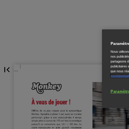
Paramètr
Nous utiliso
nos publicité
partageons ég
publicitaires
que nous réal
confidential
Paramètr