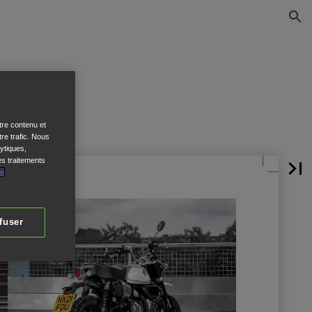
tre contenu et
re trafic. Nous
ytiques,
es traitements
de
fuser