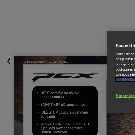
Paramètr
Nous utiliso
nos publicité
partageons ég
publicitaires
que nous réal
confidential
Paramètr