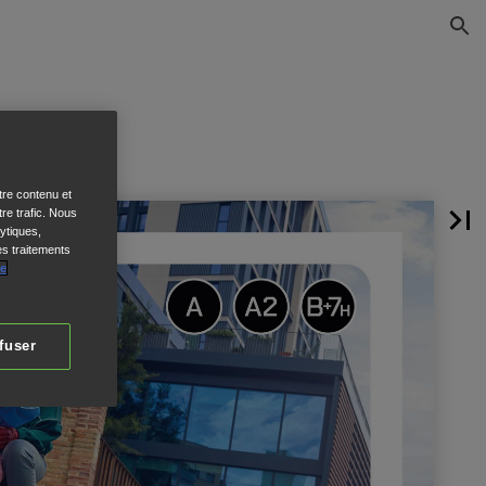
tre contenu et
re trafic. Nous
ytiques,
es traitements
de
fuser