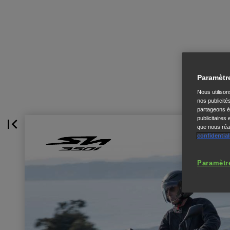
Paramètr
Nous utiliso
nos publicité
partageons ég
publicitaires
que nous réal
confidential
Paramètr