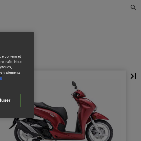
tre contenu et
re trafic. Nous
ytiques,
es traitements
de
fuser