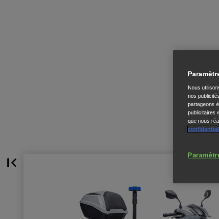
Paramètr
Nous utiliso
nos publicité
partageons ég
publicitaires
que nous réal
confidential
Paramètr