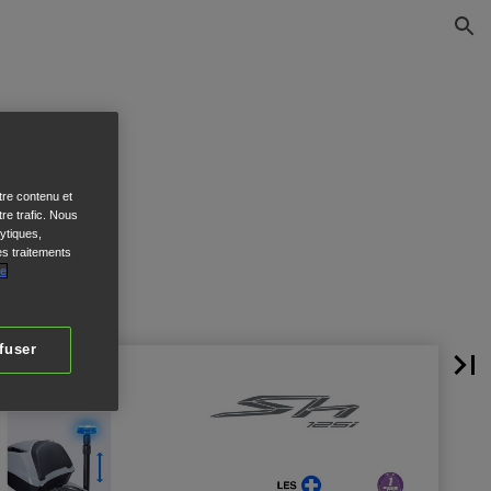
tre contenu et
re trafic. Nous
ytiques,
es traitements
de
fuser