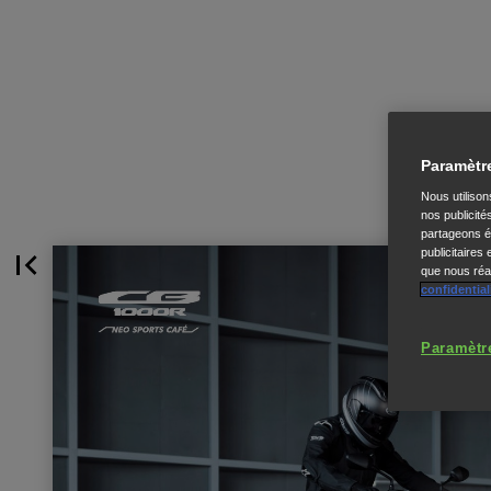
Paramètr
Nous utiliso
nos publicité
partageons ég
publicitaires
que nous réal
confidential
Paramètr