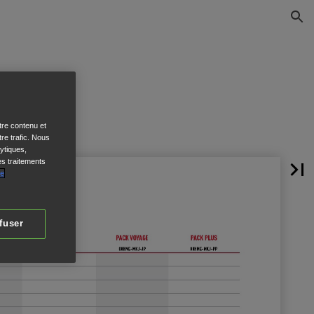
tre contenu et
re trafic. Nous
ytiques,
es traitements
de
fuser